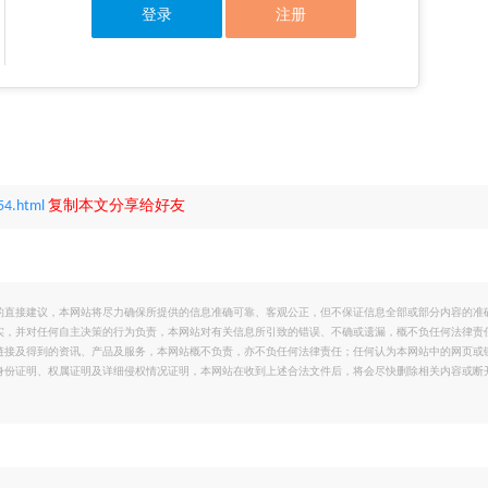
登录
注册
54.html
复制本文分享给好友
的直接建议，本网站将尽力确保所提供的信息准确可靠、客观公正，但不保证信息全部或部分内容的准
实，并对任何自主决策的行为负责，本网站对有关信息所引致的错误、不确或遗漏，概不负任何法律责
链接及得到的资讯、产品及服务，本网站概不负责，亦不负任何法律责任；任何认为本网站中的网页或
身份证明、权属证明及详细侵权情况证明，本网站在收到上述合法文件后，将会尽快删除相关内容或断