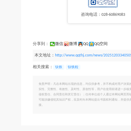
咨询电话：028-60869083
分享到：
微信
微博
QQ
QQ空间
本文地址：
http://www.qqthj.com/news/2025120334050
相关搜索：
钛铁
钛铁粒
免责声明：凡在本网站出现的信息，均仅供参考，并不构成对用户决策
实性、完整性、有效性、及时性、原创性等，用户在使用前请进一步核
侵权责任、合同责任和其它责任）；任何单位或个人通过本网站网页而
可能涉嫌侵犯其知识产权，应及时向本网站提出书面权利通知，并提供
接。