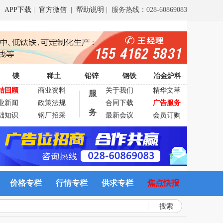
APP下载
|
官方微信
|
帮助说明
| 服务热线：028-60869083
镁
稀土
铅锌
钢铁
冶金炉料
结回顾
商业资料
关于我们
精华文萃
服
业新闻
政策法规
合同下载
广告服务
务
础知识
钢厂招采
最新会议
会员订购
价格专栏
行情专栏
供求专栏
焦点快报
搜索