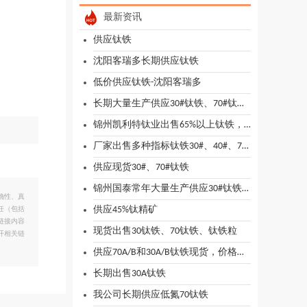
最新资讯
供应钛铁
沈阳客瑞多长期供应钛铁
低价供应钛铁-沈阳客瑞多
长期大量生产供应30#钛铁、70#钛铁，现货供应
锦州凯利特钛业出售65%以上钛铁，价格电议
厂家出售多种指标钛铁30#、40#、70#
供应现货30#、70#钛铁
锦州国泰常年大量生产供应30#钛铁、70#钛铁
确性、真
供应45%钛精矿
任（包括
链接内容
现货出售30钛铁、70钛铁、钛铁粒
开相关链
供应70A/B和30A/B钛铁现货，价格电议
长期出售30A钛铁
我公司长期供应低氮70钛铁