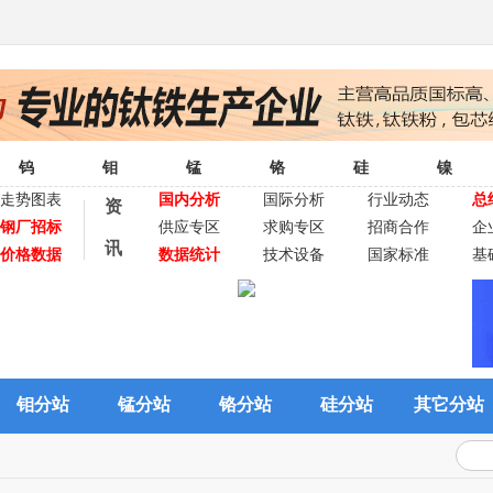
钨
钼
锰
铬
硅
镍
走势图表
国内分析
国际分析
行业动态
总
资
钢厂招标
供应专区
求购专区
招商合作
企
讯
价格数据
数据统计
技术设备
国家标准
基
钼分站
锰分站
铬分站
硅分站
其它分站