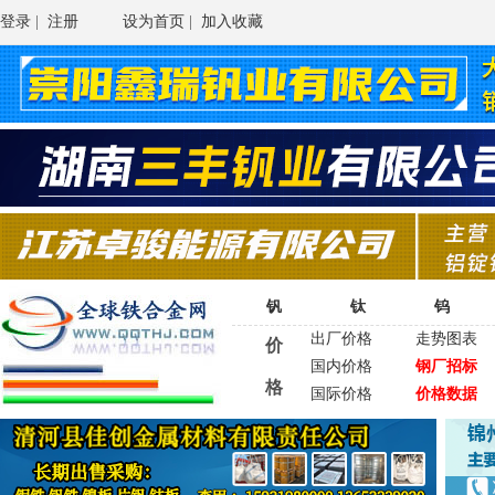
登录
|
注册
设为首页
|
加入收藏
钒
钛
钨
出厂价格
走势图表
价
国内价格
钢厂招标
格
国际价格
价格数据