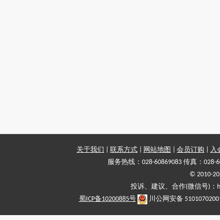
关于我们
|
联系方式
|
网站地图
|
会员订购
|
入
服务热线：028-60869083 传真：028-6
© 2010
投诉、建议、合作(微信号)：haiy-
蜀ICP备10200885号
川公网安备 5101070200