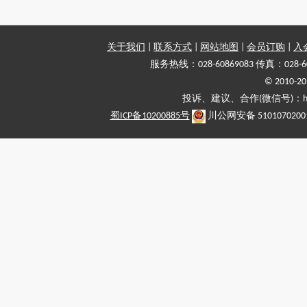
关于我们
|
联系方式
|
网站地图
|
会员订购
|
入
服务热线：028-60869083 传真：028-6
© 2010
投诉、建议、合作(微信号)：haiy-
蜀ICP备10200885号
川公网安备 5101070200