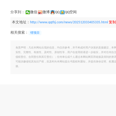
分享到：
微信
微博
QQ
QQ空间
本文地址：
http://www.qqthj.com/news/202512033405335.html
复制
相关搜索：
锂项目
免责声明：凡在本网站出现的信息，均仅供参考，并不构成对用户决策的直接建议，本
实性、完整性、有效性、及时性、原创性等，用户在使用前请进一步核实，并对任何自
侵权责任、合同责任和其它责任）；任何单位或个人通过本网站网页而链接及得到的资
可能涉嫌侵犯其知识产权，应及时向本网站提出书面权利通知，并提供身份证明、权属
接。