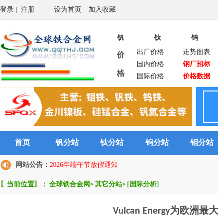
登录
|
注册
设为首页
|
加入收藏
钒
钛
钨
出厂价格
走势图表
价
国内价格
钢厂招标
格
国际价格
价格数据
首页
钒分站
钛分站
钨分站
钼分站
网站公告：
2026年端午节放假通知
〖当前位置〗：
全球铁合金网
>
其它分站
>
[国际分析]
Vulcan Energy为