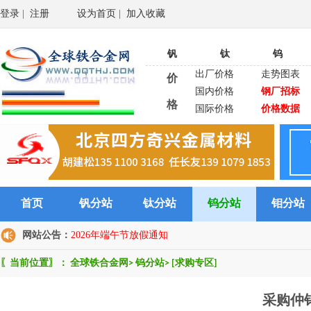
登录
|
注册
设为首页
|
加入收藏
钒
钛
钨
出厂价格
走势图表
价
国内价格
钢厂招标
格
国际价格
价格数据
首页
钒分站
钛分站
钨分站
钼分站
网站公告：
2026年端午节放假通知
〖当前位置〗：
全球铁合金网
>
钨分站
>
[求购专区]
采购仲钨