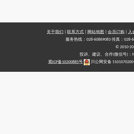
关于我们
|
联系方式
|
网站地图
|
会员订购
|
入
服务热线：028-60869083 传真：028-6
© 2010
投诉、建议、合作(微信号)：haiy-
蜀ICP备10200885号
川公网安备 5101070200