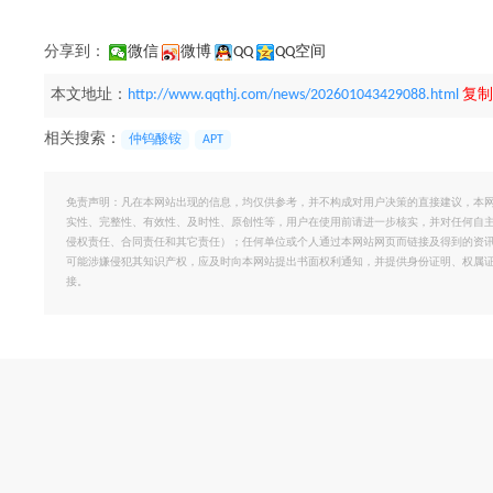
分享到：
微信
微博
QQ
QQ空间
本文地址：
http://www.qqthj.com/news/202601043429088.html
复制
相关搜索：
仲钨酸铵
APT
免责声明：凡在本网站出现的信息，均仅供参考，并不构成对用户决策的直接建议，本
实性、完整性、有效性、及时性、原创性等，用户在使用前请进一步核实，并对任何自
侵权责任、合同责任和其它责任）；任何单位或个人通过本网站网页而链接及得到的资
可能涉嫌侵犯其知识产权，应及时向本网站提出书面权利通知，并提供身份证明、权属
接。