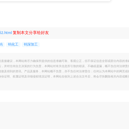
62.html
复制本文分享给好友
钨
钨化工
钨深加工
的直接建议，本网站将尽力确保所提供的信息准确可靠、客观公正，但不保证信息全部或部分内容的准
实，并对任何自主决策的行为负责，本网站对有关信息所引致的错误、不确或遗漏，概不负任何法律责
链接及得到的资讯、产品及服务，本网站概不负责，亦不负任何法律责任；任何认为本网站中的网页或
身份证明、权属证明及详细侵权情况证明，本网站在收到上述合法文件后，将会尽快删除相关内容或断