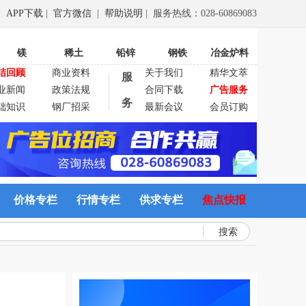
APP下载
|
官方微信
|
帮助说明
| 服务热线：028-60869083
镁
稀土
铅锌
钢铁
冶金炉料
结回顾
商业资料
关于我们
精华文萃
服
业新闻
政策法规
合同下载
广告服务
务
础知识
钢厂招采
最新会议
会员订购
价格专栏
行情专栏
供求专栏
焦点快报
搜索