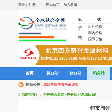
登录
|
注册
设为首页
|
加入收藏
钒
钛
出厂价格
价
国内价格
格
国际价格
首页
钒分站
钛分站
钨分站
网站公告：
2026年端午节放假通知
〖当前位置〗：
全球铁合金网
>
钨分站
>
[总结回顾]
钨市周评