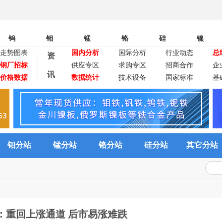
钨
钼
锰
铬
硅
镍
走势图表
国内分析
国际分析
行业动态
总
资
钢厂招标
供应专区
求购专区
招商合作
企
讯
价格数据
数据统计
技术设备
国家标准
基
钼分站
锰分站
铬分站
硅分站
其它分站
：重回上涨通道 后市易涨难跌