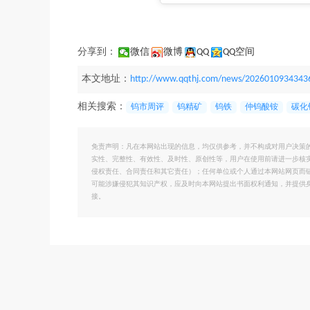
分享到：
微信
微博
QQ
QQ空间
本文地址：
http://www.qqthj.com/news/2026010934343
相关搜索：
钨市周评
钨精矿
钨铁
仲钨酸铵
碳化
免责声明：凡在本网站出现的信息，均仅供参考，并不构成对用户决策
实性、完整性、有效性、及时性、原创性等，用户在使用前请进一步核
侵权责任、合同责任和其它责任）；任何单位或个人通过本网站网页而
可能涉嫌侵犯其知识产权，应及时向本网站提出书面权利通知，并提供
接。