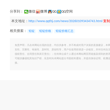
分享到：
微信
微博
QQ
QQ空间
本文地址：
http://www.qqthj.com/news/202601093434743.html
复制
相关搜索：
铅锭
铅锭价格
铅锭价格汇总
免责声明：凡在本网站出现的信息，均仅供参考，并不构成对用户决策的直接建议，本
实性、完整性、有效性、及时性、原创性等，用户在使用前请进一步核实，并对任何自
侵权责任、合同责任和其它责任）；任何单位或个人通过本网站网页而链接及得到的资
可能涉嫌侵犯其知识产权，应及时向本网站提出书面权利通知，并提供身份证明、权属
接。