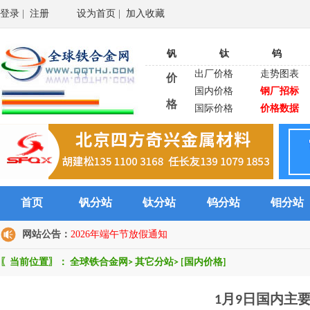
登录
|
注册
设为首页
|
加入收藏
钒
钛
钨
出厂价格
走势图表
价
国内价格
钢厂招标
格
国际价格
价格数据
首页
钒分站
钛分站
钨分站
钼分站
网站公告：
2026年端午节放假通知
〖当前位置〗：
全球铁合金网
>
其它分站
>
[国内价格]
1月9日国内主