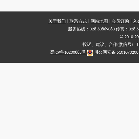
关于我们
|
联系方式
|
网站地图
|
会员订购
|
入
服务热线：028-60869083 传真：028-6
© 2010
投诉、建议、合作(微信号)：haiy-
蜀ICP备10200885号
川公网安备 5101070200