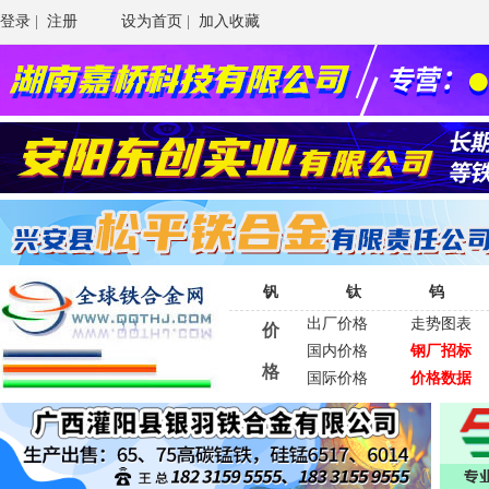
登录
|
注册
设为首页
|
加入收藏
钒
钛
钨
出厂价格
走势图表
价
国内价格
钢厂招标
格
国际价格
价格数据