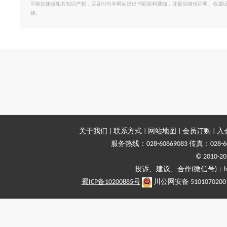
可能涉嫌侵犯其知识产权，应及时向本网站提出书面权利通知，并提供身份证明、权属
接。
关于我们
|
联系方式
|
网站地图
|
会员订购
|
入
服务热线：028-60869083 传真：028-6
© 2010
投诉、建议、合作(微信号)：haiy-
蜀ICP备10200885号
川公网安备 5101070200