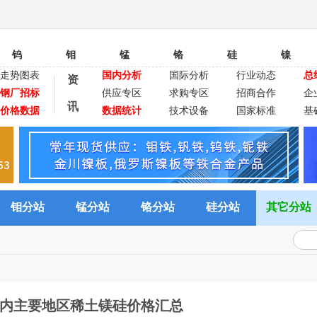
钨
钼
锰
铬
硅
镍
走势图表
国内分析
国际分析
行业动态
总
资
钢厂招标
供应专区
求购专区
招商合作
企
讯
价格数据
数据统计
技术设备
国家标准
基
钼分站
锰分站
铬分站
硅分站
其它分站
日国内主要地区稀土镁硅价格汇总