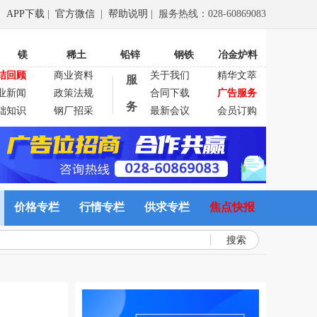
APP下载
|
官方微信
|
帮助说明
| 服务热线：028-60869083
镁
稀土
铅锌
钢铁
冶金炉料
结回顾
商业资料
关于我们
精华文萃
服
业新闻
政策法规
合同下载
广告服务
务
础知识
钢厂招采
最新会议
会员订购
价格专栏
行情专栏
供求专栏
焦点快报
搜索