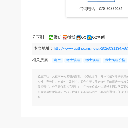
咨询电话：028-60869083
分享到：
微信
微博
QQ
QQ空间
本文地址：
http://www.qqthj.com/news/2026031134768
相关搜索：
稀土
稀土镁硅
稀土镁硅
稀土镁硅价格
免责声明：凡在本网站出现的信息，均仅供参考，并不构成对用户决策
实性、完整性、有效性、及时性、原创性等，用户在使用前请进一步核
侵权责任、合同责任和其它责任）；任何单位或个人通过本网站网页而
可能涉嫌侵犯其知识产权，应及时向本网站提出书面权利通知，并提供
接。