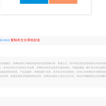
36.html
复制本文分享给好友
的直接建议，本网站将尽力确保所提供的信息准确可靠、客观公正，但不保证信息全部或部分内容的准
实，并对任何自主决策的行为负责，本网站对有关信息所引致的错误、不确或遗漏，概不负任何法律责
链接及得到的资讯、产品及服务，本网站概不负责，亦不负任何法律责任；任何认为本网站中的网页或
身份证明、权属证明及详细侵权情况证明，本网站在收到上述合法文件后，将会尽快删除相关内容或断