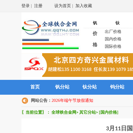
登录
|
注册
设为首页
|
加入收藏
钒
钛
出厂价格
价
国内价格
格
国际价格
首页
钒分站
钛分站
钨分站
网站公告：
2026年端午节放假通知
〖当前位置〗：
全球铁合金网
>
其它分站
>
[国内价格]
3月11