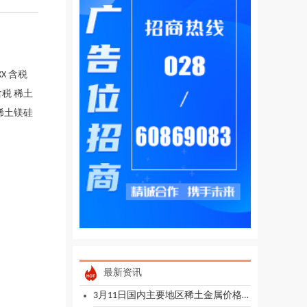
XX 含税
含税 稀土
 稀土镁硅
最新资讯
3月11日国内主要地区稀土金属价格汇总