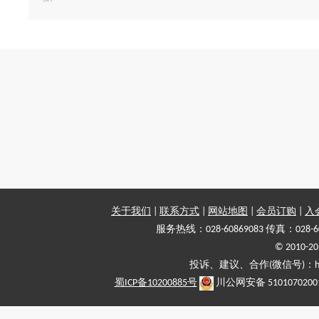
关于我们
|
联系方式
|
网站地图
|
会员订购
|
入
服务热线：028-60869083 传真：028-6
© 2010
投诉、建议、合作(微信号)：haiy-
蜀ICP备10200885号
川公网安备 5101070200