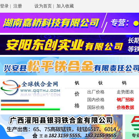
登录
|
注册
设为首页
|
加入收藏
钒
钛
钨
出厂价格
走势图表
价
国内价格
钢厂招标
格
国际价格
价格数据