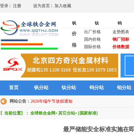
登录
|
注册
设为首页
|
加入收藏
钒
钛
钨
出厂价格
走势图表
价
国内价格
钢厂招标
格
国际价格
价格数据
首页
钒分站
钛分站
钨分站
钼分站
网站公告：
2026年端午节放假通知
〖当前位置〗：
全球铁合金网
>
其它分站
>
[国家标准]
最严储能安全标准实施在即