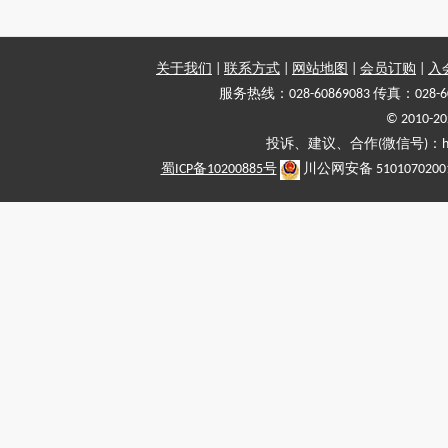
关于我们
|
联系方式
|
网站地图
|
会员订购
|
入
服务热线：028-60869083 传真：028-6
© 2010
投诉、建议、合作(微信号)：haiy-
蜀ICP备10200885号
川公网安备 5101070200