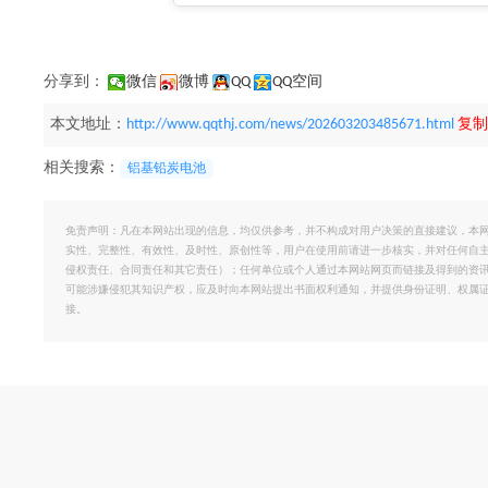
分享到：
微信
微博
QQ
QQ空间
本文地址：
http://www.qqthj.com/news/202603203485671.html
复制
相关搜索：
铝基铅炭电池
免责声明：凡在本网站出现的信息，均仅供参考，并不构成对用户决策的直接建议，本
实性、完整性、有效性、及时性、原创性等，用户在使用前请进一步核实，并对任何自
侵权责任、合同责任和其它责任）；任何单位或个人通过本网站网页而链接及得到的资
可能涉嫌侵犯其知识产权，应及时向本网站提出书面权利通知，并提供身份证明、权属
接。