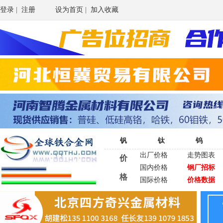
登录
|
注册
设为首页
|
加入收藏
钒
钛
钨
出厂价格
走势图表
价
国内价格
钢厂招标
格
国际价格
价格数据