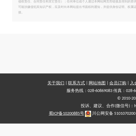
侵权责任、合同责任和其它责任）；任何单位或个人通过本网站网页而链接及得到的资
可能涉嫌侵犯其知识产权，应及时向本网站提出书面权利通知，并提供身份证明、权属
接。
关于我们
|
联系方式
|
网站地图
|
会员订购
|
入
服务热线：028-60869083 传真：028-6
© 2010
投诉、建议、合作(微信号)：haiy-
蜀ICP备10200885号
川公网安备 5101070200