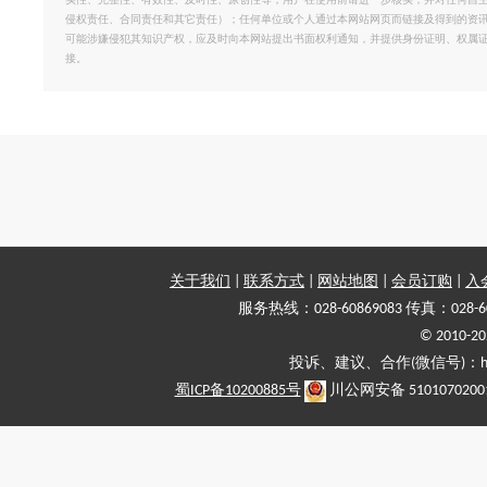
实性、完整性、有效性、及时性、原创性等，用户在使用前请进一步核实，并对任何自
侵权责任、合同责任和其它责任）；任何单位或个人通过本网站网页而链接及得到的资
可能涉嫌侵犯其知识产权，应及时向本网站提出书面权利通知，并提供身份证明、权属
接。
关于我们
|
联系方式
|
网站地图
|
会员订购
|
入
服务热线：028-60869083 传真：028-6
© 2010
投诉、建议、合作(微信号)：haiy-
蜀ICP备10200885号
川公网安备 5101070200