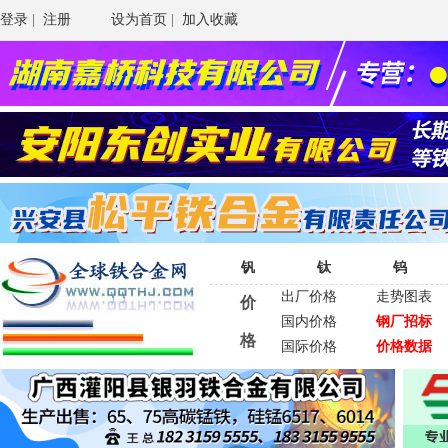
登录
|
注册
设为首页
|
加入收藏
钒
钛
钨
出厂价格
走势图表
价
国内价格
钢厂招标
格
国际价格
价格数据