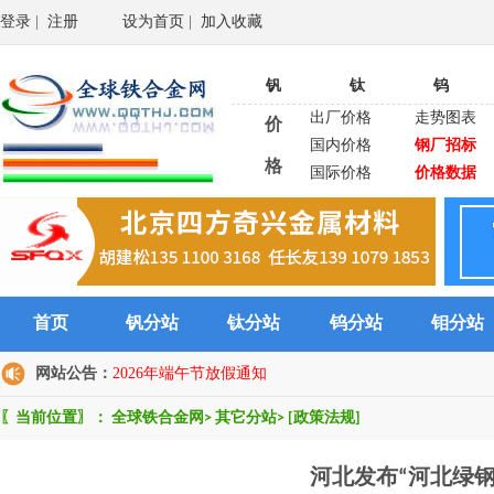
登录
|
注册
设为首页
|
加入收藏
钒
钛
钨
出厂价格
走势图表
价
国内价格
钢厂招标
格
国际价格
价格数据
首页
钒分站
钛分站
钨分站
钼分站
网站公告：
2026年端午节放假通知
〖当前位置〗：
全球铁合金网
>
其它分站
>
[政策法规]
河北发布“河北绿