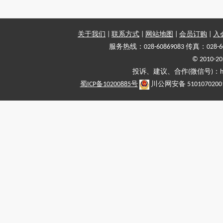
关于我们
|
联系方式
|
网站地图
|
会员订购
|
入
服务热线：028-60869083 传真：028-6
© 2010
投诉、建议、合作(微信号)：haiy-
蜀ICP备10200885号
川公网安备 5101070200