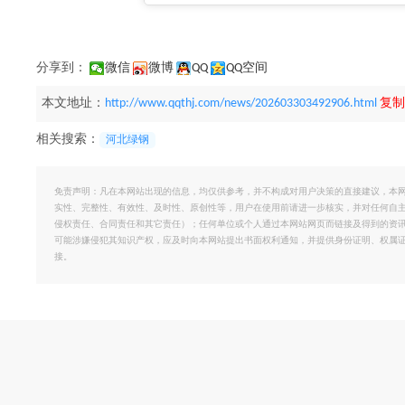
分享到：
微信
微博
QQ
QQ空间
本文地址：
http://www.qqthj.com/news/202603303492906.html
复制
相关搜索：
河北绿钢
免责声明：凡在本网站出现的信息，均仅供参考，并不构成对用户决策的直接建议，本
实性、完整性、有效性、及时性、原创性等，用户在使用前请进一步核实，并对任何自
侵权责任、合同责任和其它责任）；任何单位或个人通过本网站网页而链接及得到的资
可能涉嫌侵犯其知识产权，应及时向本网站提出书面权利通知，并提供身份证明、权属
接。