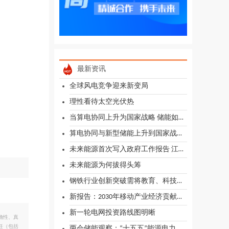
最新资讯
全球风电竞争迎来新变局
理性看待太空光伏热
当算电协同上升为国家战略 储能如何从配角走向中枢？
算电协同与新型储能上升到国家战略高度
未来能源首次写入政府工作报告 江苏超前技术布局新型储能、氢能、核聚变能
未来能源为何拔得头筹
钢铁行业创新突破需将教育、科技、人才拧成一股绳
新报告：2030年移动产业经济贡献将达全球GDP8.4%
新一轮电网投资路线图明晰
确性、真
任（包括
两会储能观察：“十五五”能源电力行业十大发展趋势