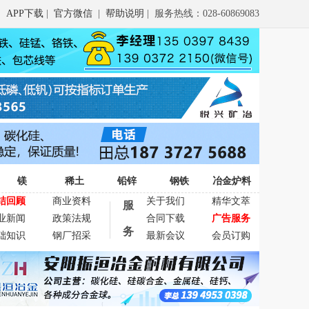
APP下载
|
官方微信
|
帮助说明
| 服务热线：028-60869083
镁
稀土
铅锌
钢铁
冶金炉料
结回顾
商业资料
关于我们
精华文萃
服
业新闻
政策法规
合同下载
广告服务
务
础知识
钢厂招采
最新会议
会员订购