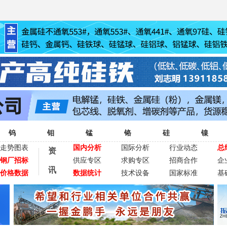
钨
钼
锰
铬
硅
镍
走势图表
国内分析
国际分析
行业动态
总
资
钢厂招标
供应专区
求购专区
招商合作
企
讯
价格数据
数据统计
技术设备
国家标准
基