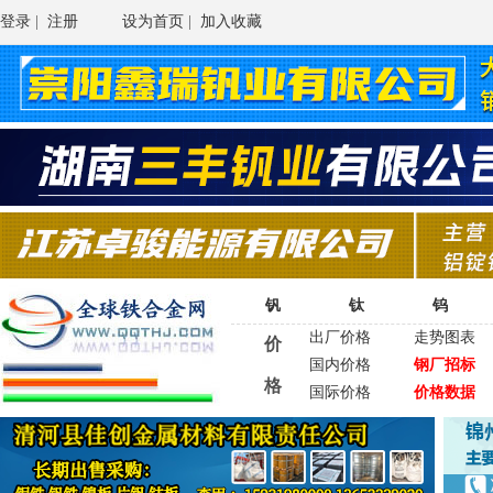
登录
|
注册
设为首页
|
加入收藏
钒
钛
钨
出厂价格
走势图表
价
国内价格
钢厂招标
格
国际价格
价格数据