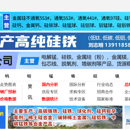
钨
钼
锰
铬
硅
镍
走势图表
国内分析
国际分析
行业动态
总
资
钢厂招标
供应专区
求购专区
招商合作
企
讯
价格数据
数据统计
技术设备
国家标准
基