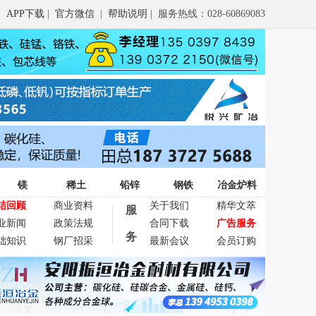
APP下载
|
官方微信
|
帮助说明
| 服务热线：028-60869083
镁
稀土
铅锌
钢铁
冶金炉料
结回顾
商业资料
关于我们
精华文萃
服
业新闻
政策法规
合同下载
广告服务
务
础知识
钢厂招采
最新会议
会员订购