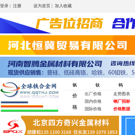
登录
|
注册
设为首页
|
加入收藏
钒
钛
钨
出厂价格
走势图表
价
国内价格
钢厂招标
格
国际价格
价格数据