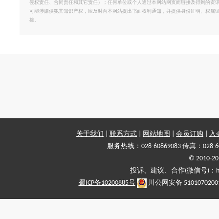
侵权责任、合同责任和其它责任）；任何单位或个人通过本网站网页而链接及得到的资
可能涉嫌侵犯其知识产权，应及时向本网站提出书面权利通知，并提供身份证明、权属
接。
关于我们
|
联系方式
|
网站地图
|
会员订购
|
入
服务热线：028-60869083 传真：028-6
© 2010
投诉、建议、合作(微信号)：haiy-
蜀ICP备10200885号
川公网安备 5101070200