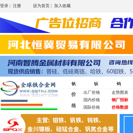
登录
|
注册
设为首页
|
加入收藏
钒
钛
钨
出厂价格
走势图表
价
国内价格
钢厂招标
格
国际价格
价格数据