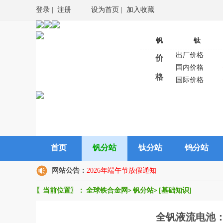
登录
|
注册
设为首页
|
加入收藏
钒
钛
出厂价格
价
国内价格
格
国际价格
首页
钒分站
钛分站
钨分站
网站公告：
2026年端午节放假通知
〖当前位置〗：
全球铁合金网
>
钒分站
>
[基础知识]
全钒液流电池：