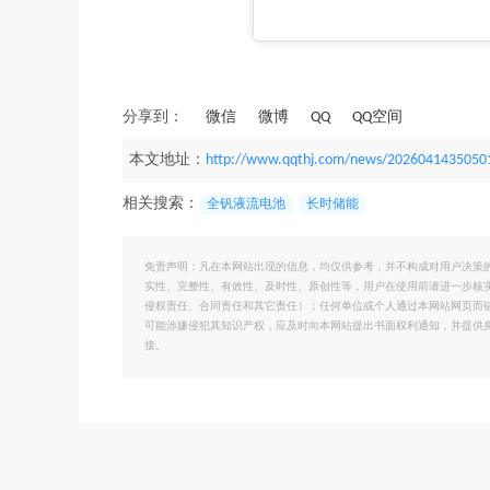
分享到：
微信
微博
QQ
QQ空间
本文地址：
http://www.qqthj.com/news/2026041435050
相关搜索：
全钒液流电池
长时储能
免责声明：凡在本网站出现的信息，均仅供参考，并不构成对用户决策
实性、完整性、有效性、及时性、原创性等，用户在使用前请进一步核
侵权责任、合同责任和其它责任）；任何单位或个人通过本网站网页而
可能涉嫌侵犯其知识产权，应及时向本网站提出书面权利通知，并提供
接。