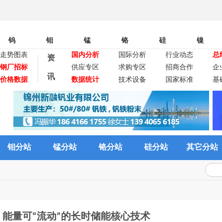
钨
钼
锰
铬
硅
镍
走势图表
国内分析
国际分析
行业动态
总
资
钢厂招标
供应专区
求购专区
招商合作
企
讯
价格数据
数据统计
技术设备
国家标准
基
钼分站
锰分站
铬分站
硅分站
其它分站
能量可“流动”的长时储能核心技术