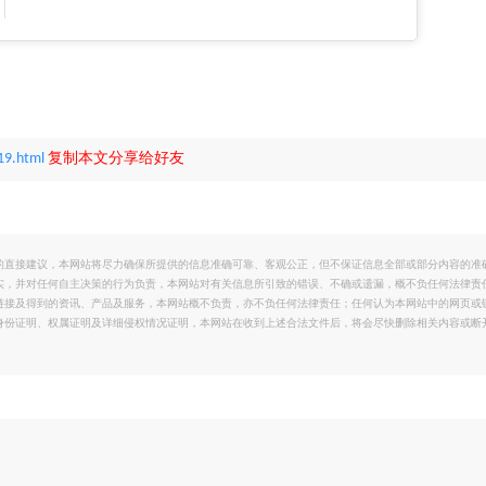
19.html
复制本文分享给好友
的直接建议，本网站将尽力确保所提供的信息准确可靠、客观公正，但不保证信息全部或部分内容的准
实，并对任何自主决策的行为负责，本网站对有关信息所引致的错误、不确或遗漏，概不负任何法律责
链接及得到的资讯、产品及服务，本网站概不负责，亦不负任何法律责任；任何认为本网站中的网页或
身份证明、权属证明及详细侵权情况证明，本网站在收到上述合法文件后，将会尽快删除相关内容或断