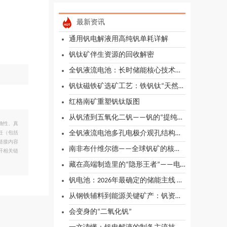
最新资讯
通用钒电解液用高纯钒单耗详解
钒钛矿伴生资源的回收解密
全钒液流电池：长时储能核心技术，功率与容量独立设计优势显著
钒钛磁铁矿选矿工艺：铁钒钛“天然合金”的解离与回收
红格南矿重塑钒钛版图
从钒渣到五氧化二钒——钒的“提纯之路”
确性、真
全钒液流电池多孔电极介观孔结构优化研究综述
任（包括
链接内容
南非布什维尔德——全球钒矿的核心宝地
开相关链
藏在高端制造里的“隐形王者”——电解钒
钒电池：2026年最确定的储能主线 长时储能的必然选择
从钢铁辅料到能源关键矿产：钒资源支撑全钒液流电池产业崛起
会变身的“二氧化钒”