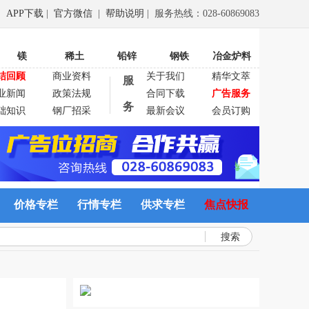
APP下载
|
官方微信
|
帮助说明
| 服务热线：028-60869083
镁
稀土
铅锌
钢铁
冶金炉料
结回顾
商业资料
关于我们
精华文萃
服
业新闻
政策法规
合同下载
广告服务
务
础知识
钢厂招采
最新会议
会员订购
价格专栏
行情专栏
供求专栏
焦点快报
搜索