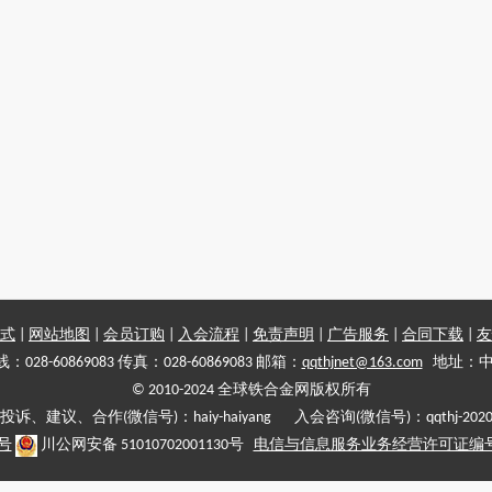
式
|
网站地图
|
会员订购
|
入会流程
|
免责声明
|
广告服务
|
合同下载
|
友
028-60869083 传真：028-60869083 邮箱：
qqthjnet@163.com
地址：中
© 2010-2024 全球铁合金网版权所有
投诉、建议、合作(微信号)：haiy-haiyang 入会咨询(微信号)：qqthj-202
5号
川公网安备 51010702001130号
电信与信息服务业务经营许可证编号:川B