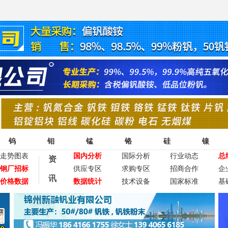
钨
钼
锰
铬
硅
镍
走势图表
国内分析
国际分析
行业动态
总
资
钢厂招标
供应专区
求购专区
招商合作
企
讯
价格数据
数据统计
技术设备
国家标准
基