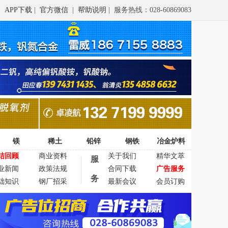
APP下载
|
官方微信
|
帮助说明
| 服务热线：028-60869083
镁
稀土
铅锌
钢铁
冶金炉料
结回顾
商业资料
关于我们
精华文萃
服
业新闻
政策法规
合同下载
广告服务
务
础知识
钢厂招采
最新会议
会员订购