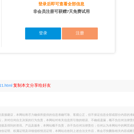
登录后即可查看全部信息
非会员注册可获赠7天免费试用
登录
注册
11.html
复制本文分享给好友
的直接建议，本网站将尽力确保所提供的信息准确可靠、客观公正，但不保证信息全部或部分内容的准
实，并对任何自主决策的行为负责，本网站对有关信息所引致的错误、不确或遗漏，概不负任何法律责
链接及得到的资讯、产品及服务，本网站概不负责，亦不负任何法律责任；任何认为本网站中的网页或
身份证明、权属证明及详细侵权情况证明，本网站在收到上述合法文件后，将会尽快删除相关内容或断