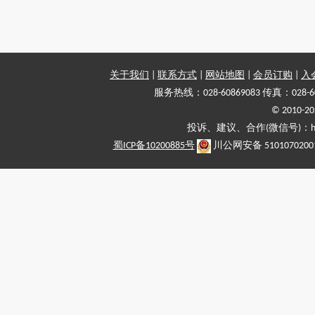
关于我们
|
联系方式
|
网站地图
|
会员订购
|
入
服务热线：028-60869083 传真：028-6
© 2010
投诉、建议、合作(微信号)：haiy-
蜀ICP备10200885号
川公网安备 5101070200