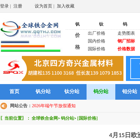
登录
|
注册
设为首页
|
加入收藏
钒
钛
钨
出厂价格
走势图表
价
国内价格
钢厂招标
格
国际价格
价格数据
首页
钒分站
钛分站
钨分站
钼分站
网站公告：
2026年端午节放假通知
〖当前位置〗：
全球铁合金网
>
钨分站
>
[国际价格]
4月15日欧