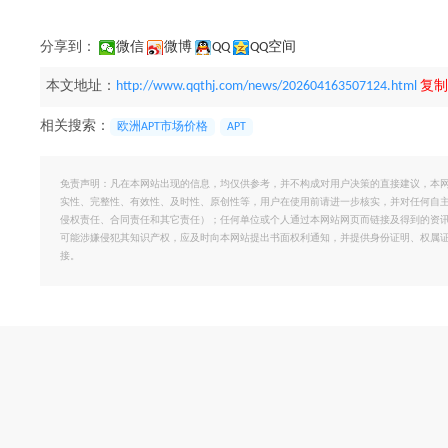
分享到：
微信
微博
QQ
QQ空间
本文地址：
http://www.qqthj.com/news/202604163507124.html
复制
相关搜索：
欧洲APT市场价格
APT
免责声明：凡在本网站出现的信息，均仅供参考，并不构成对用户决策的直接建议，本
实性、完整性、有效性、及时性、原创性等，用户在使用前请进一步核实，并对任何自
侵权责任、合同责任和其它责任）；任何单位或个人通过本网站网页而链接及得到的资
可能涉嫌侵犯其知识产权，应及时向本网站提出书面权利通知，并提供身份证明、权属
接。