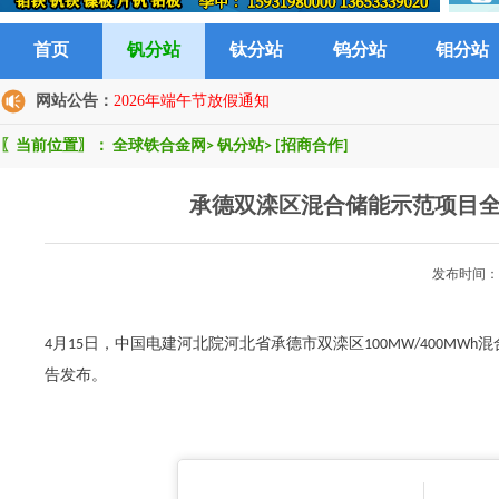
首页
钒分站
钛分站
钨分站
钼分站
网站公告：
2026年端午节放假通知
〖当前位置〗：
全球铁合金网
>
钒分站
>
[招商合作]
承德双滦区混合储能示范项目
发布时间：2
4月15日，中国电建河北院河北省承德市双滦区100MW/400MWh
告发布。