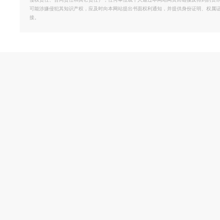
侵权责任、合同责任和其它责任）；任何单位或个人通过本网站网页而链接及得到的资
可能涉嫌侵犯其知识产权，应及时向本网站提出书面权利通知，并提供身份证明、权属
接。