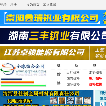
登录
|
注册
设为首页
|
加入收藏
钒
钛
钨
出厂价格
走势图表
价
国内价格
钢厂招标
格
国际价格
价格数据