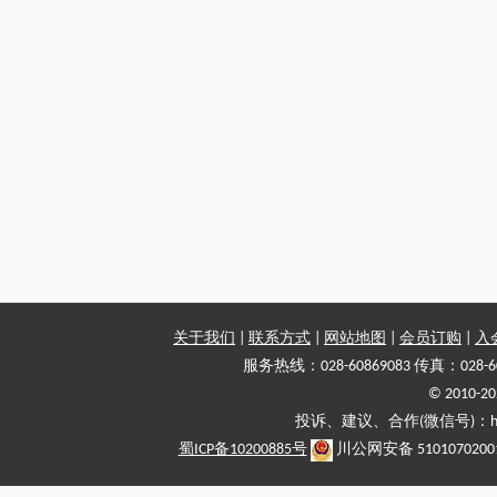
关于我们
|
联系方式
|
网站地图
|
会员订购
|
入
服务热线：028-60869083 传真：028-6
© 2010
投诉、建议、合作(微信号)：haiy-
蜀ICP备10200885号
川公网安备 5101070200