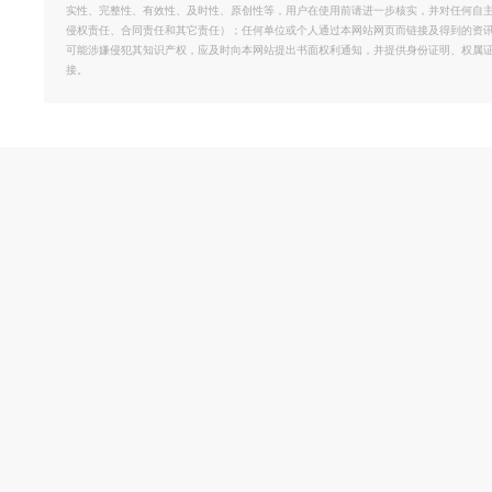
实性、完整性、有效性、及时性、原创性等，用户在使用前请进一步核实，并对任何自
侵权责任、合同责任和其它责任）；任何单位或个人通过本网站网页而链接及得到的资
可能涉嫌侵犯其知识产权，应及时向本网站提出书面权利通知，并提供身份证明、权属
接。