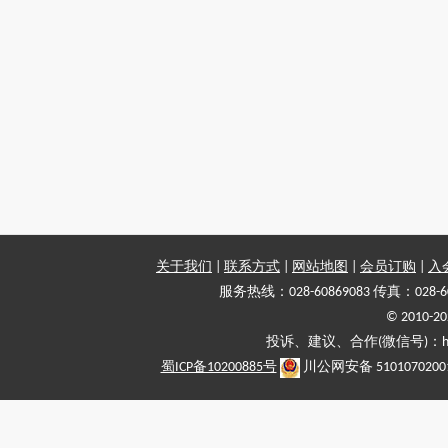
关于我们
|
联系方式
|
网站地图
|
会员订购
|
入
服务热线：028-60869083 传真：028-6
© 2010
投诉、建议、合作(微信号)：haiy-
蜀ICP备10200885号
川公网安备 5101070200