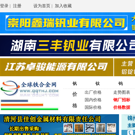
登录
|
注册
设为首页
|
加入收藏
钒
钛
钨
出厂价格
走势图表
价
国内价格
钢厂招标
格
国际价格
价格数据