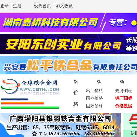
登录
|
注册
设为首页
|
加入收藏
钒
钛
钨
出厂价格
走势图表
价
国内价格
钢厂招标
格
国际价格
价格数据