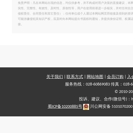
免责声明：凡在本网站出现的信息，均仅供参考，并不构成对用户决策的直接建议，本
实性、完整性、有效性、及时性、原创性等，用户在使用前请进一步核实，并对任何自
侵权责任、合同责任和其它责任）；任何单位或个人通过本网站网页而链接及得到的资
可能涉嫌侵犯其知识产权，应及时向本网站提出书面权利通知，并提供身份证明、权属
接。
关于我们
|
联系方式
|
网站地图
|
会员订购
|
入
服务热线：028-60869083 传真：028-6
© 2010
投诉、建议、合作(微信号)：haiy-
蜀ICP备10200885号
川公网安备 5101070200