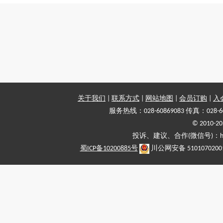
关于我们
|
联系方式
|
网站地图
|
会员订购
|
入
服务热线：028-60869083 传真：028-6
© 2010
投诉、建议、合作(微信号)：haiy-
蜀ICP备10200885号
川公网安备 5101070200