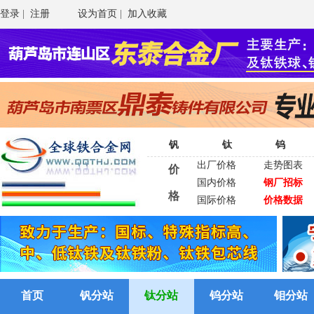
登录
|
注册
设为首页
|
加入收藏
钒
钛
钨
出厂价格
走势图表
价
国内价格
钢厂招标
格
国际价格
价格数据
首页
钒分站
钛分站
钨分站
钼分站