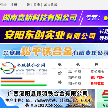
登录
|
注册
设为首页
|
加入收藏
钒
钛
钨
出厂价格
走势图表
价
国内价格
钢厂招标
格
国际价格
价格数据