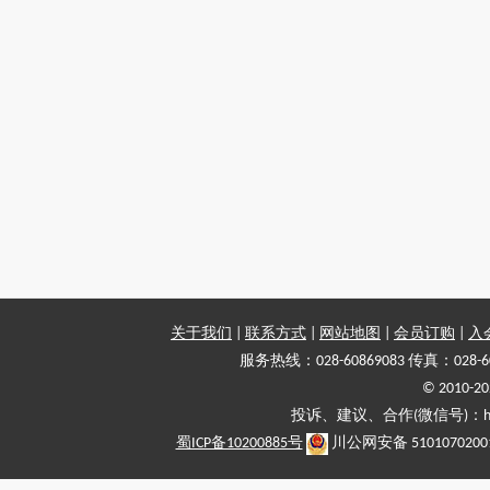
关于我们
|
联系方式
|
网站地图
|
会员订购
|
入
服务热线：028-60869083 传真：028-6
© 2010
投诉、建议、合作(微信号)：haiy-
蜀ICP备10200885号
川公网安备 5101070200