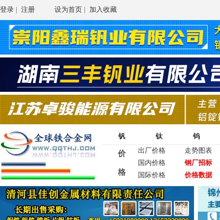
登录
|
注册
设为首页
|
加入收藏
钒
钛
钨
出厂价格
走势图表
价
国内价格
钢厂招标
格
国际价格
价格数据