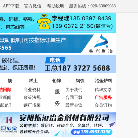
APP下载
|
官方微信
|
帮助说明
| 服务热线：028-60869083
镁
稀土
铅锌
钢铁
冶金炉料
结回顾
商业资料
关于我们
精华文萃
服
业新闻
政策法规
合同下载
广告服务
务
础知识
钢厂招采
最新会议
会员订购