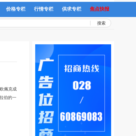
价格专栏
行情专栏
供求专栏
焦点快报
搜索
的欧佩克成
拉伯的一