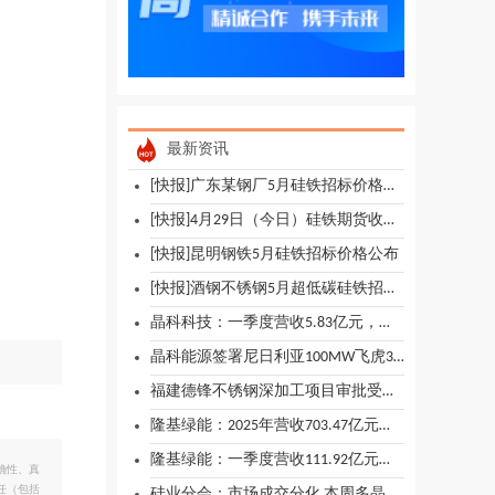
最新资讯
[快报]广东某钢厂5月硅铁招标价格公布
[快报]4月29日（今日）硅铁期货收盘简述
[快报]昆明钢铁5月硅铁招标价格公布
[快报]酒钢不锈钢5月超低碳硅铁招标价格下跌
晶科科技：一季度营收5.83亿元，同比下降47.61%
晶科能源签署尼日利亚100MW飞虎3组件分销订单
福建德锋不锈钢深加工项目审批受理情况公示
隆基绿能：2025年营收703.47亿元，同比下降14.82%
隆基绿能：一季度营收111.92亿元，同比下降18.03%
确性、真
任（包括
硅业分会：市场成交分化 本周多晶硅价格总体持稳