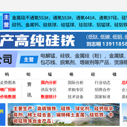
钨
钼
锰
铬
硅
镍
走势图表
国内分析
国际分析
行业动态
总
资
钢厂招标
供应专区
求购专区
招商合作
企
讯
价格数据
数据统计
技术设备
国家标准
基