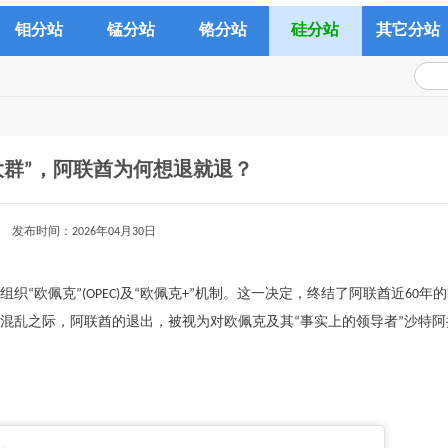
钼分站
锰分站
铬分站
硅分站
其它分站
大群”，阿联酋为何想退就退？
发布时间：2026年04月30日
织“欧佩克”(OPEC)及“欧佩克+”机制。这一决定，终结了阿联酋近60年
混乱之际，阿联酋的退出，被视为对欧佩克及其“事实上的领导者”沙特阿