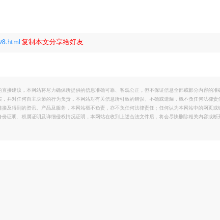
98.html
复制本文分享给好友
的直接建议，本网站将尽力确保所提供的信息准确可靠、客观公正，但不保证信息全部或部分内容的准
实，并对任何自主决策的行为负责，本网站对有关信息所引致的错误、不确或遗漏，概不负任何法律责
链接及得到的资讯、产品及服务，本网站概不负责，亦不负任何法律责任；任何认为本网站中的网页或
身份证明、权属证明及详细侵权情况证明，本网站在收到上述合法文件后，将会尽快删除相关内容或断