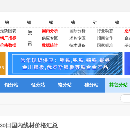
钨
钼
锰
铬
硅
镍
走势图表
国内分析
国际分析
行业动态
总
资
钢厂招标
供应专区
求购专区
招商合作
企
讯
价格数据
数据统计
技术设备
国家标准
基
钼分站
锰分站
铬分站
硅分站
其它分站
月30日国内线材价格汇总