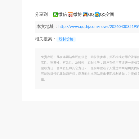
分享到：
微信
微博
QQ
QQ空间
本文地址：
http://www.qqthj.com/news/2026043035195
相关搜索：
线材价格
免责声明：凡在本网站出现的信息，均仅供参考，并不构成对用户决策
实性、完整性、有效性、及时性、原创性等，用户在使用前请进一步核
侵权责任、合同责任和其它责任）；任何单位或个人通过本网站网页而
可能涉嫌侵犯其知识产权，应及时向本网站提出书面权利通知，并提供
接。