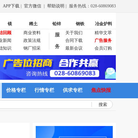
APP下载
|
官方微信
|
帮助说明
| 服务热线：028-60869083
镁
稀土
铅锌
钢铁
冶金炉料
结回顾
商业资料
关于我们
精华文萃
服
业新闻
政策法规
合同下载
广告服务
务
础知识
钢厂招采
最新会议
会员订购
价格专栏
行情专栏
供求专栏
焦点快报
搜索