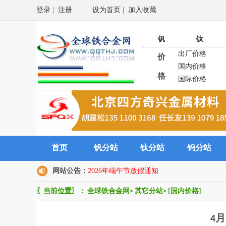
登录
|
注册
设为首页
|
加入收藏
钒
钛
出厂价格
价
国内价格
格
国际价格
首页
钒分站
钛分站
钨分站
网站公告：
2026年端午节放假通知
〖当前位置〗：
全球铁合金网
>
其它分站
>
[国内价格]
4