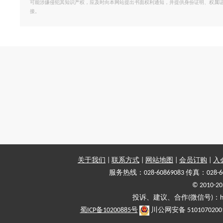
可能涉嫌侵犯其知识产权，应及时向本网站提出书面权利通知，并提供身份证明、权属
接。
关于我们
|
联系方式
|
网站地图
|
会员订购
|
入
服务热线：028-60869083 传真：028-6
© 2010
投诉、建议、合作(微信号)：haiy-
蜀ICP备10200885号
川公网安备 5101070200