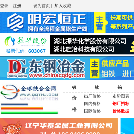
登录
|
注册
设为首页
|
加入收藏
钒
钛
钨
出厂价格
走势图表
价
国内价格
钢厂招标
格
国际价格
价格数据