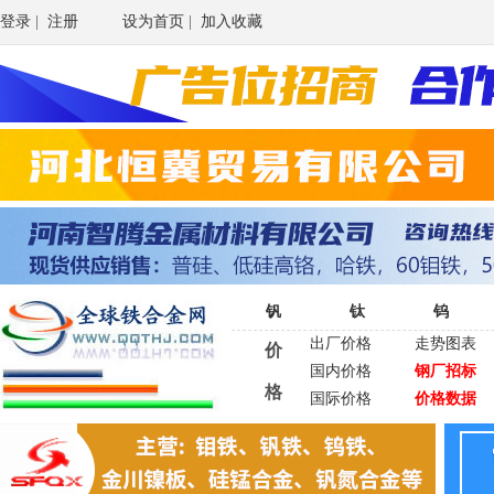
登录
|
注册
设为首页
|
加入收藏
钒
钛
钨
出厂价格
走势图表
价
国内价格
钢厂招标
格
国际价格
价格数据