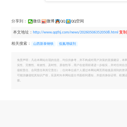
分享到：
微信
微博
QQ
QQ空间
本文地址：
http://www.qqthj.com/news/202605063520508.html
复制
相关搜索：
山西新泰钢铁
低氮增碳剂
免责声明：凡在本网站出现的信息，均仅供参考，并不构成对用户决策的直接建议，本
实性、完整性、有效性、及时性、原创性等，用户在使用前请进一步核实，并对任何自
侵权责任、合同责任和其它责任）；任何单位或个人通过本网站网页而链接及得到的资
可能涉嫌侵犯其知识产权，应及时向本网站提出书面权利通知，并提供身份证明、权属
接。