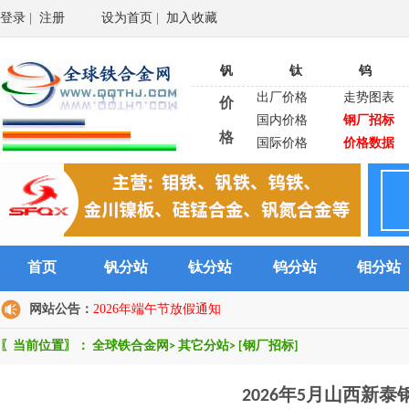
登录
|
注册
设为首页
|
加入收藏
钒
钛
钨
出厂价格
走势图表
价
国内价格
钢厂招标
格
国际价格
价格数据
首页
钒分站
钛分站
钨分站
钼分站
网站公告：
2026年端午节放假通知
〖当前位置〗：
全球铁合金网
>
其它分站
>
[钢厂招标]
2026年5月山西新