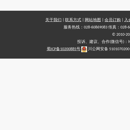
关于我们
|
联系方式
|
网站地图
|
会员订购
|
入
服务热线：028-60869083 传真：028-6
© 2010
投诉、建议、合作(微信号)：haiy-
蜀ICP备10200885号
川公网安备 5101070200