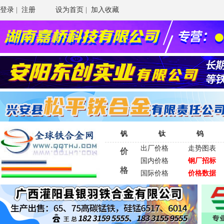
登录
|
注册
设为首页
|
加入收藏
钒
钛
钨
出厂价格
走势图表
价
国内价格
钢厂招标
格
国际价格
价格数据