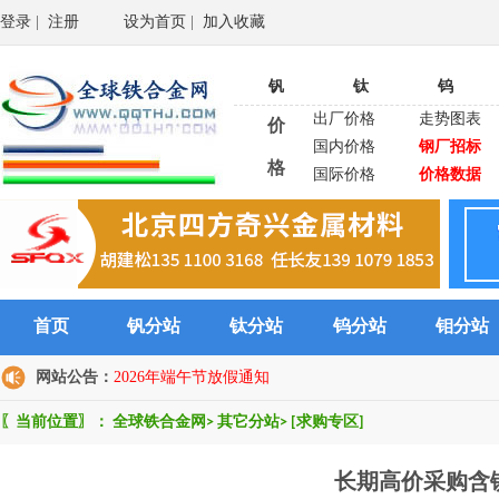
登录
|
注册
设为首页
|
加入收藏
钒
钛
钨
出厂价格
走势图表
价
国内价格
钢厂招标
格
国际价格
价格数据
首页
钒分站
钛分站
钨分站
钼分站
网站公告：
2026年端午节放假通知
〖当前位置〗：
全球铁合金网
>
其它分站
>
[求购专区]
长期高价采购含