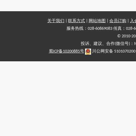
关于我们
|
联系方式
|
网站地图
|
会员订购
|
入
服务热线：028-60869083 传真：028-6
© 2010
投诉、建议、合作(微信号)：haiy-
蜀ICP备10200885号
川公网安备 5101070200