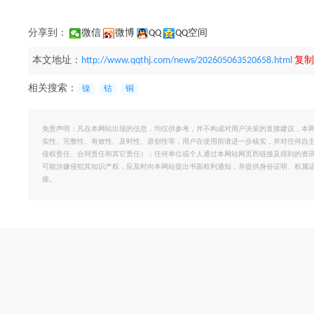
分享到：
微信
微博
QQ
QQ空间
本文地址：
http://www.qqthj.com/news/202605063520658.html
复制
相关搜索：
镍
钴
铜
免责声明：凡在本网站出现的信息，均仅供参考，并不构成对用户决策的直接建议，本
实性、完整性、有效性、及时性、原创性等，用户在使用前请进一步核实，并对任何自
侵权责任、合同责任和其它责任）；任何单位或个人通过本网站网页而链接及得到的资
可能涉嫌侵犯其知识产权，应及时向本网站提出书面权利通知，并提供身份证明、权属
接。