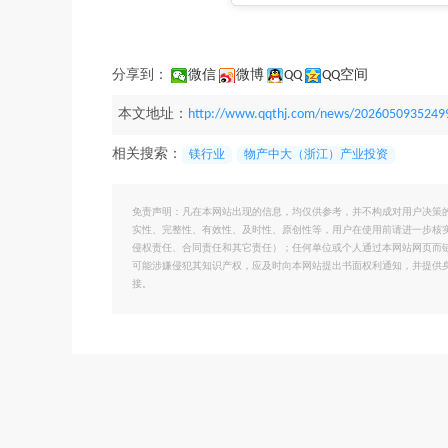
分享到：
微信
微博
QQ
QQ空间
本文地址：
http://www.qqthj.com/news/2026050935249
相关搜索：
镁行业
物产中大（浙江）产业投资
免责声明：凡在本网站出现的信息，均仅供参考，并不构成对用户决策
实性、完整性、有效性、及时性、原创性等，用户在使用前请进一步核
侵权责任、合同责任和其它责任）；任何单位或个人通过本网站网页而
可能涉嫌侵犯其知识产权，应及时向本网站提出书面权利通知，并提供
接。