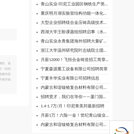
青山实业·印尼工业园区钢铁生产类热招岗位
重庆明月湖实验室结构功能一体化镁基材料团队诚邀海内外有志之士加盟
大型企业招聘镁合金压铸高级技术专家
西湖大学王盼课题组招聘启事（水系有机液流电池）
青山实业永青集团海外招聘大量矿热炉相关岗位
浙江大学温州研究院叶志镇院士团队诚聘博士后（锌溴液流电池方向）
月薪12000！飞恒合金铸造招工简章！
确性、真
宁夏森源重工设备有限公司招聘简章
任（包括
链接内容
宁夏丰华实业有限公司招聘信息
开相关链
内蒙古和谊镍铬复合材料有限公司招聘简章
招聘贤才，我们在等你——厦门国贸不锈钢部诚挚招聘
1.4-1.7万/月！印尼青美邦最新招聘
月薪1万！六险一金！世纪青山镍业招聘简章
内蒙古和谊镍铬复合材料有限公司招聘简章