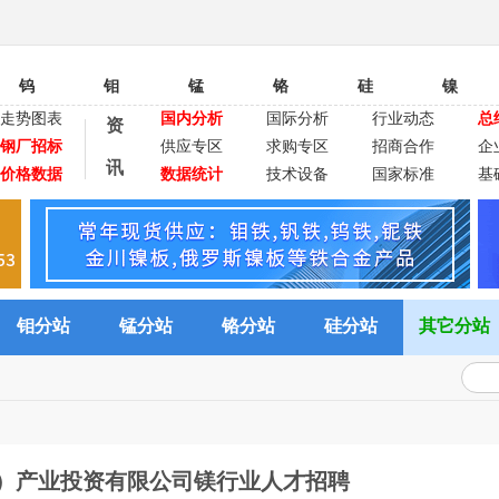
钨
钼
锰
铬
硅
镍
走势图表
国内分析
国际分析
行业动态
总
资
钢厂招标
供应专区
求购专区
招商合作
企
讯
价格数据
数据统计
技术设备
国家标准
基
钼分站
锰分站
铬分站
硅分站
其它分站
）产业投资有限公司镁行业人才招聘