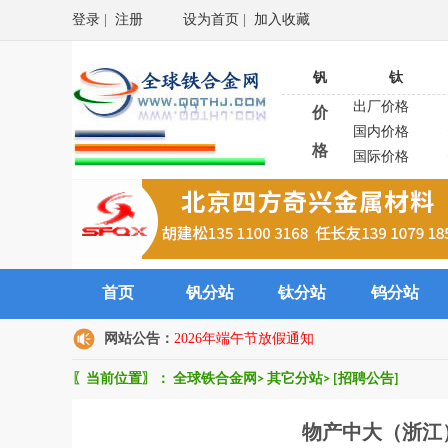
登录
|
注册
设为首页
|
加入收藏
钒
钛
出厂价格
价
国内价格
格
国际价格
首页
钒分站
钛分站
钨分站
网站公告：
2026年端午节放假通知
〖当前位置〗：
全球铁合金网
>
其它分站
>
[招聘公告]
物产中大（浙江