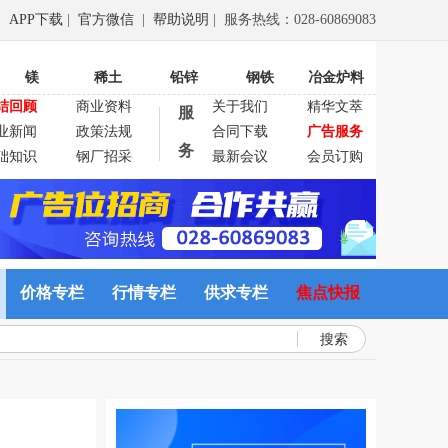
APP下载
|
官方微信
|
帮助说明
| 服务热线：028-60869083
镁
稀土
铅锌
钢铁
冶金炉料
结回顾
商业资料
关于我们
精华文萃
服
业新闻
政策法规
合同下载
广告服务
务
础知识
钢厂招采
最新会议
会员订购
价格专栏
行情专栏
供求专栏
焦点快报
搜索