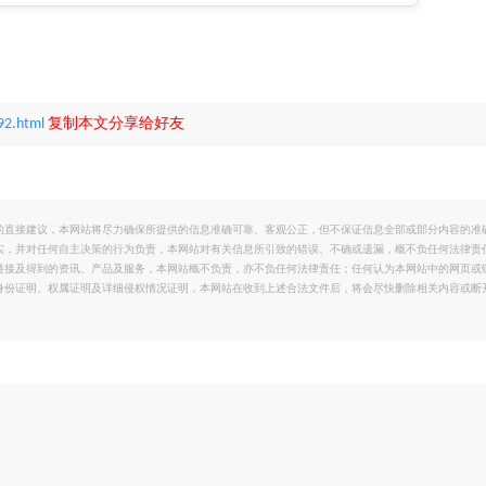
92.html
复制本文分享给好友
的直接建议，本网站将尽力确保所提供的信息准确可靠、客观公正，但不保证信息全部或部分内容的准
实，并对任何自主决策的行为负责，本网站对有关信息所引致的错误、不确或遗漏，概不负任何法律责
链接及得到的资讯、产品及服务，本网站概不负责，亦不负任何法律责任；任何认为本网站中的网页或
身份证明、权属证明及详细侵权情况证明，本网站在收到上述合法文件后，将会尽快删除相关内容或断