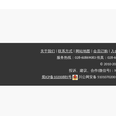
关于我们
|
联系方式
|
网站地图
|
会员订购
|
入
服务热线：028-60869083 传真：028-6
© 2010
投诉、建议、合作(微信号)：haiy-
蜀ICP备10200885号
川公网安备 5101070200