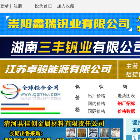
登录
|
注册
设为首页
|
加入收藏
钒
钛
钨
出厂价格
走势图表
价
国内价格
钢厂招标
格
国际价格
价格数据