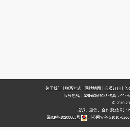
关于我们
|
联系方式
|
网站地图
|
会员订购
|
入
服务热线：028-60869083 传真：028-6
© 2010
投诉、建议、合作(微信号)：haiy-
蜀ICP备10200885号
川公网安备 5101070200