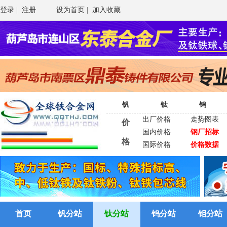
登录
|
注册
设为首页
|
加入收藏
钒
钛
钨
出厂价格
走势图表
价
国内价格
钢厂招标
格
国际价格
价格数据
首页
钒分站
钛分站
钨分站
钼分站