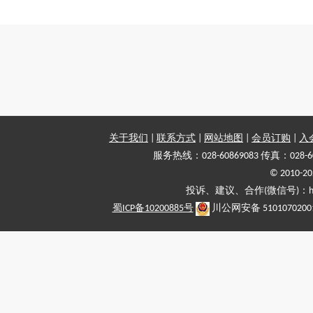
关于我们
|
联系方式
|
网站地图
|
会员订购
|
入
服务热线：028-60869083 传真：028-6
© 2010
投诉、建议、合作(微信号)：haiy-
蜀ICP备10200885号
川公网安备 5101070200