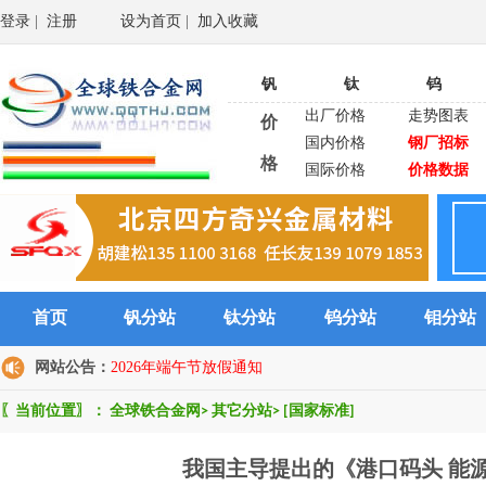
登录
|
注册
设为首页
|
加入收藏
钒
钛
钨
出厂价格
走势图表
价
国内价格
钢厂招标
格
国际价格
价格数据
首页
钒分站
钛分站
钨分站
钼分站
网站公告：
2026年端午节放假通知
〖当前位置〗：
全球铁合金网
>
其它分站
>
[国家标准]
我国主导提出的《港口码头 能