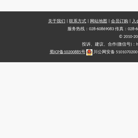
关于我们
|
联系方式
|
网站地图
|
会员订购
|
入
服务热线：028-60869083 传真：028-6
© 2010
投诉、建议、合作(微信号)：haiy-
蜀ICP备10200885号
川公网安备 5101070200