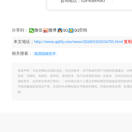
咨询电话：028-60869083
分享到：
微信
微博
QQ
QQ空间
本文地址：
http://www.qqthj.com/news/202605203534705.html
复制
相关搜索：
能源脱碳技术
免责声明：凡在本网站出现的信息，均仅供参考，并不构成对用户决策的直接建议，本
实性、完整性、有效性、及时性、原创性等，用户在使用前请进一步核实，并对任何自
侵权责任、合同责任和其它责任）；任何单位或个人通过本网站网页而链接及得到的资
可能涉嫌侵犯其知识产权，应及时向本网站提出书面权利通知，并提供身份证明、权属
接。