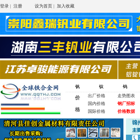
登录
|
注册
设为首页
|
加入收藏
钒
钛
钨
出厂价格
走势图表
价
国内价格
钢厂招标
格
国际价格
价格数据