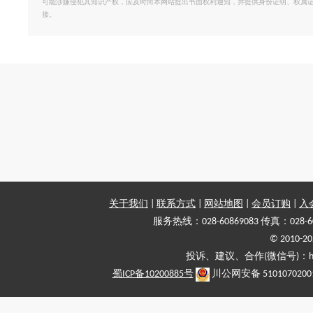
可能涉嫌侵犯其知识产权，应及时向本网站提出书面权利通知，并提供身份证明、权属
接。
关于我们
|
联系方式
|
网站地图
|
会员订购
|
入
服务热线：028-60869083 传真：028-6
© 2010
投诉、建议、合作(微信号)：haiy-
蜀ICP备10200885号
川公网安备 5101070200