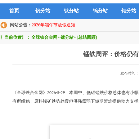
首页
钒分站
钛分站
钨分站
钼分站
网站公告：
2026年端午节放假通知
〖当前位置〗：
全球铁合金网
>
锰分站
>
[总结回顾]
锰铁周评：价格仍有
发布时间：2
《全球铁合金网》2026-5-29：本周中、低碳锰铁价格总体也
有所维稳；原料锰矿跌势趋缓但供强需弱下短期暂难提供动力支撑......