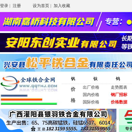
登录
|
注册
设为首页
|
加入收藏
钒
钛
钨
出厂价格
走势图表
价
国内价格
钢厂招标
格
国际价格
价格数据