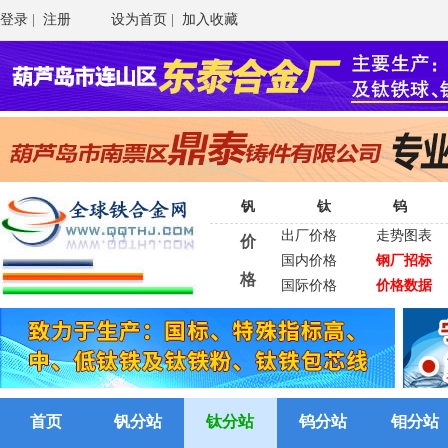
登录
|
注册
设为首页
|
加入收藏
钒
钛
钨
出厂价格
走势图表
价
国内价格
钢厂招标
格
国际价格
价格数据
首页
钒分站
钛分站
钨分站
钼分站