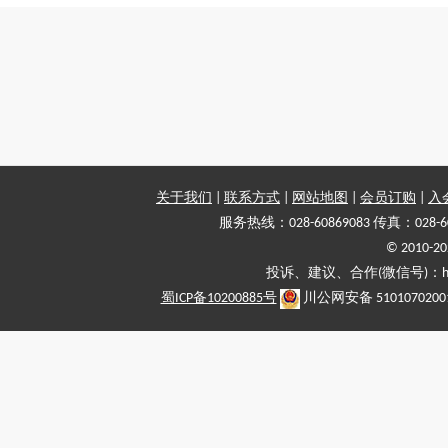
关于我们
|
联系方式
|
网站地图
|
会员订购
|
入
服务热线：028-60869083 传真：028-6
© 2010
投诉、建议、合作(微信号)：haiy-
蜀ICP备10200885号
川公网安备 5101070200