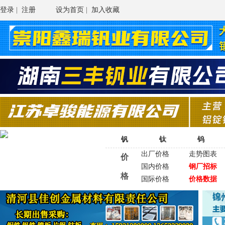
登录
|
注册
设为首页
|
加入收藏
钒
钛
钨
出厂价格
走势图表
价
国内价格
钢厂招标
格
国际价格
价格数据