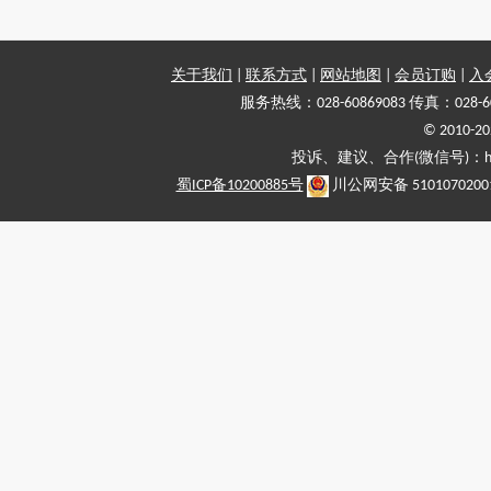
关于我们
|
联系方式
|
网站地图
|
会员订购
|
入
服务热线：028-60869083 传真：028-6
© 2010
投诉、建议、合作(微信号)：haiy-
蜀ICP备10200885号
川公网安备 5101070200