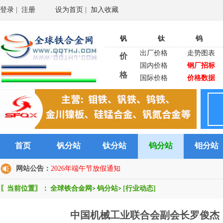
登录
|
注册
设为首页
|
加入收藏
钒
钛
钨
出厂价格
走势图表
价
国内价格
钢厂招标
格
国际价格
价格数据
首页
钒分站
钛分站
钨分站
钼分站
网站公告：
2026年端午节放假通知
〖当前位置〗：
全球铁合金网
>
钨分站
>
[行业动态]
中国机械工业联合会副会长罗俊杰