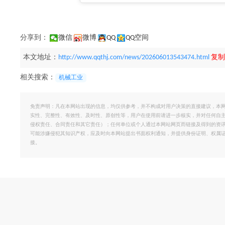
分享到：
微信
微博
QQ
QQ空间
本文地址：
http://www.qqthj.com/news/202606013543474.html
复制
相关搜索：
机械工业
免责声明：凡在本网站出现的信息，均仅供参考，并不构成对用户决策的直接建议，本
实性、完整性、有效性、及时性、原创性等，用户在使用前请进一步核实，并对任何自
侵权责任、合同责任和其它责任）；任何单位或个人通过本网站网页而链接及得到的资
可能涉嫌侵犯其知识产权，应及时向本网站提出书面权利通知，并提供身份证明、权属
接。