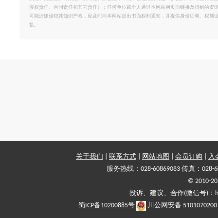
侵权责任、合同责任和其它责任）；任何单位或个人通过本网站网页而链接及得到的资
可能涉嫌侵犯其知识产权，应及时向本网站提出书面权利通知，并提供身份证明、权属
接。
关于我们
|
联系方式
|
网站地图
|
会员订购
|
入
服务热线：028-60869083 传真：028-6
© 2010
投诉、建议、合作(微信号)：haiy-
蜀ICP备10200885号
川公网安备 5101070200