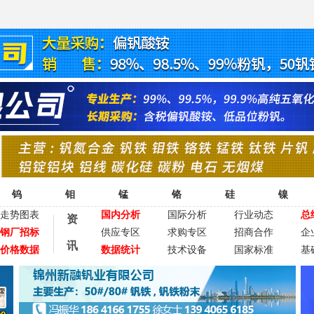
钨
钼
锰
铬
硅
镍
走势图表
国内分析
国际分析
行业动态
总
资
钢厂招标
供应专区
求购专区
招商合作
企
讯
价格数据
数据统计
技术设备
国家标准
基