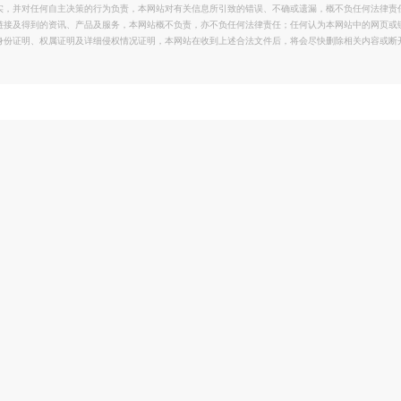
实，并对任何自主决策的行为负责，本网站对有关信息所引致的错误、不确或遗漏，概不负任何法律责
链接及得到的资讯、产品及服务，本网站概不负责，亦不负任何法律责任；任何认为本网站中的网页或
身份证明、权属证明及详细侵权情况证明，本网站在收到上述合法文件后，将会尽快删除相关内容或断