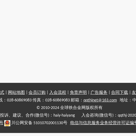
式
|
网站地图
|
会员订购
|
入会流程
|
免责声明
|
广告服务
|
合同下载
|
友
028-60869083 传真：028-60869083 邮箱：
qqthjnet@163.com
地址：中
© 2010-2024 全球铁合金网版权所有
投诉、建议、合作(微信号)：haiy-haiyang 入会咨询(微信号)：qqthj-202
5号
川公网安备 51010702001130号
电信与信息服务业务经营许可证编号:川B