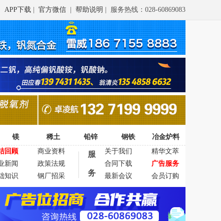
APP下载
|
官方微信
|
帮助说明
| 服务热线：028-60869083
镁
稀土
铅锌
钢铁
冶金炉料
结回顾
商业资料
关于我们
精华文萃
服
业新闻
政策法规
合同下载
广告服务
务
础知识
钢厂招采
最新会议
会员订购