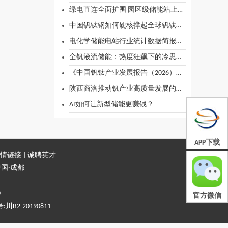
绿电直连全面扩围 园区级储能站上产业风口
中国钒钛钢如何硬核撑起全球钒钛产业
电化学储能电站行业统计数据简报（2026年一季度）
全钒液流储能：热度狂飙下的冷思考 春天未至 理性方能行远
《中国钒钛产业发展报告（2026）》发布
陕西商洛推动钒产业高质量发展的实践与思考
AI如何让新型储能更赚钱？
APP下载
情链接
|
诚聘英才
国·成都
0
官方微信
2-20190811