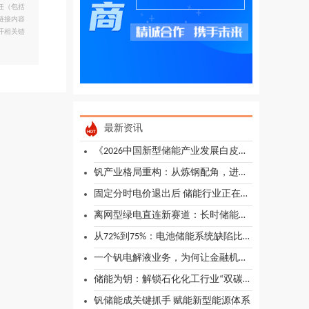
任（包括
链接内容
开相关链
最新资讯
《2026中国新型储能产业发展白皮书》发布
钒产业格局重构：从炼钢配角，进阶储能核心赛道
固定分时电价退出后 储能行业正在迎来真正的市场化时代
离网型绿电直连新赛道：长时储能将成入场关键
从72%到75%：电池储能系统缺陷比例为何逐年上升？
一个钒电解液业务，为何让金融机构"看不懂、不敢贷"？
储能为钥：解锁石化化工行业“双碳”转型关
钒储能成关键抓手 赋能新型能源体系