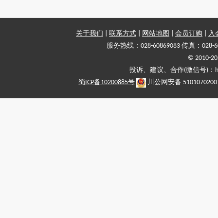
关于我们
|
联系方式
|
网站地图
|
会员订购
|
入
服务热线：028-60869083 传真：028-6
© 2010
投诉、建议、合作(微信号)：haiy-
蜀ICP备10200885号
川公网安备 5101070200