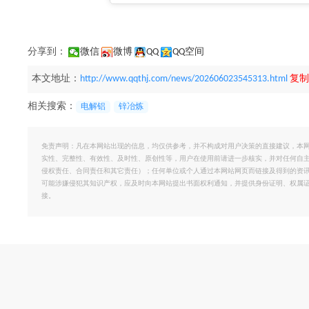
分享到：
微信
微博
QQ
QQ空间
本文地址：
http://www.qqthj.com/news/202606023545313.html
复制
相关搜索：
电解铝
锌冶炼
免责声明：凡在本网站出现的信息，均仅供参考，并不构成对用户决策的直接建议，本
实性、完整性、有效性、及时性、原创性等，用户在使用前请进一步核实，并对任何自
侵权责任、合同责任和其它责任）；任何单位或个人通过本网站网页而链接及得到的资
可能涉嫌侵犯其知识产权，应及时向本网站提出书面权利通知，并提供身份证明、权属
接。