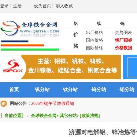
登录
|
注册
设为首页
|
加入收藏
钒
钛
钨
出厂价格
走势图表
价
国内价格
钢厂招标
格
国际价格
价格数据
首页
钒分站
钛分站
钨分站
钼分站
网站公告：
2026年端午节放假通知
〖当前位置〗：
全球铁合金网
>
其它分站
>
[政策法规]
济源对电解铝、锌冶炼等