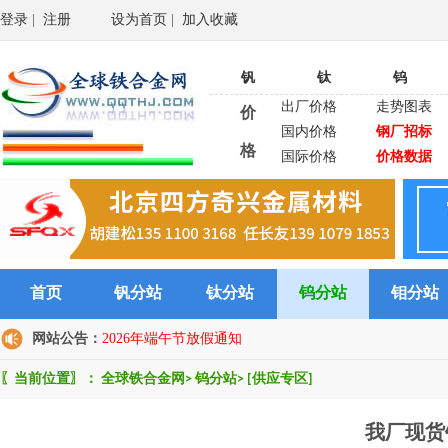
登录
|
注册
设为首页
|
加入收藏
钒
钛
钨
出厂价格
走势图表
价
国内价格
钢厂招标
格
国际价格
价格数据
首页
钒分站
钛分站
钨分站
钼分站
网站公告：
2026年端午节放假通知
〖当前位置〗：
全球铁合金网
>
钨分站
>
[供应专区]
我厂现货