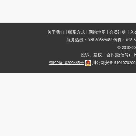
关于我们
|
联系方式
|
网站地图
|
会员订购
|
入
服务热线：028-60869083 传真：028-6
© 2010
投诉、建议、合作(微信号)：haiy-
蜀ICP备10200885号
川公网安备 5101070200