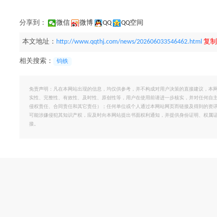
分享到：
微信
微博
QQ
QQ空间
本文地址：
http://www.qqthj.com/news/202606033546462.html
复制
相关搜索：
钨铁
免责声明：凡在本网站出现的信息，均仅供参考，并不构成对用户决策的直接建议，本
实性、完整性、有效性、及时性、原创性等，用户在使用前请进一步核实，并对任何自
侵权责任、合同责任和其它责任）；任何单位或个人通过本网站网页而链接及得到的资
可能涉嫌侵犯其知识产权，应及时向本网站提出书面权利通知，并提供身份证明、权属
接。