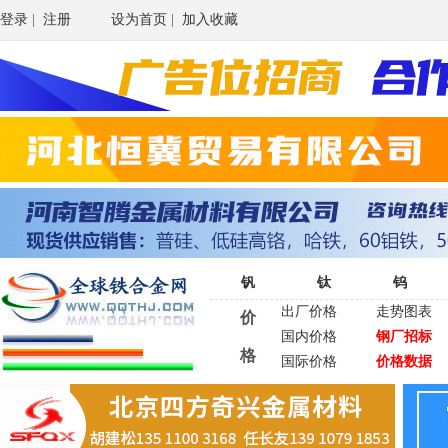
登录
|
注册
设为首页
|
加入收藏
钒
钛
钨
出厂价格
走势图表
价
国内价格
钢厂招标
格
国际价格
价格数据