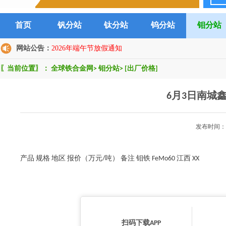
首页
钒分站
钛分站
钨分站
钼分站
网站公告：
2026年端午节放假通知
〖当前位置〗：
全球铁合金网
>
钼分站
>
[出厂价格]
6月3日南城
发布时间：2
产品 规格 地区 报价（万元/吨） 备注 钼铁 FeMo60 江西 XX
扫码下载APP